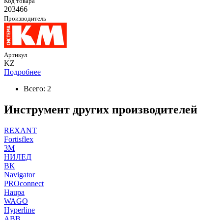
Код товара
203466
Производитель
Артикул
KZ
Подробнее
Всего: 2
Инструмент других производителей
REXANT
Fortisflex
3M
НИЛЕД
ВК
Navigator
PROconnect
Haupa
WAGO
Hyperline
ABB