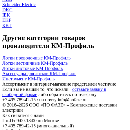
Schneider Electric
DKC
IEK
EKF
КВТ
Другие категории товаров
производителя КМ-Профиль
Лотки проволочные КМ-Профиль
Лотки лестничные КМ-Профиль
Лотки листовые КМ-Профиль
Аксессуары для лотков КМ-Профиль
Инструмент КМ-Профиль
Ассортимент в интернет-магазине представлен частично.
Если вы не нашли то, что искали -
оставьте заявку в
свободной форме
либо обратитесь по телефону
+7 495 789-42-15
/ на почту
info@pofaze.ru
.
© 2016–2026
ООО «ПО ФАЗЕ»
–
Комплексные поставки
электрики
Как связаться с нами
Пн-Пт 9:00-18:00 по Москве
+7 495 789-42-15
(многоканальный)