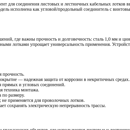
нт для соединения листовых и лестничных кабельных лотков вы
ель исполнена как угловой/продольный соединитель с винтовым
ений, где важны прочность и долговечность: сталь 1,0 мм и ци
ными лотками упрощает универсальность применения. Устройство
я прочность.
покрытие — надежная защита от коррозии в некритичных средах.
я прямых и угловых соединений.
я техника монтажа.
 по размеру.
; не применяется для проволочных лотков.
ает сохранять электрическую непрерывность трассы.
 гражданских объектов, где используются листовые и лестничны