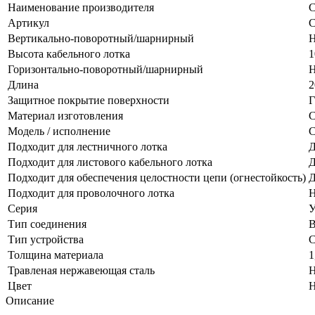
Наименование производителя
С
Артикул
С
Вертикально-поворотный/шарнирный
Н
Высота кабельного лотка
1
Горизонтально-поворотный/шарнирный
Н
Длина
2
Защитное покрытие поверхности
Г
Материал изготовления
С
Модель / исполнение
С
Подходит для лестничного лотка
Д
Подходит для листового кабельного лотка
Д
Подходит для обеспечения целостности цепи (огнестойкость)
Д
Подходит для проволочного лотка
Н
Серия
Тип соединения
В
Тип устройства
С
Толщина материала
1
Травленая нержавеющая сталь
Н
Цвет
Н
Описание