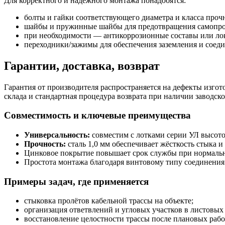
Для корректного и надёжного монтажа понадобятся:
болты и гайки соответствующего диаметра и класса проч
шайбы и пружинные шайбы для предотвращения самопро
при необходимости — антикоррозионные составы или лок
переходники/зажимы для обеспечения заземления и соед
Гарантии, доставка, возврат
Гарантия от производителя распространяется на дефекты изгото
склада и стандартная процедура возврата при наличии заводск
Совместимость и ключевые преимущества
Универсальность:
совместим с лотками серии УЛ высото
Прочность:
сталь 1,0 мм обеспечивает жёсткость стыка 
Цинковое покрытие повышает срок службы при нормальн
Простота монтажа благодаря винтовому типу соединения
Примеры задач, где применяется
стыковка пролётов кабельной трассы на объекте;
организация ответвлений и угловых участков в листовых 
восстановление целостности трассы после плановых рабо