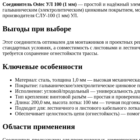
Соединитель Ostec УЛ 100 (1 мм)
— простой и надёжный элеме
гальваническим (электролитическим) цинковым покрытием, мод
производителя СЛУ-100 (1 мм) УЛ.
Выгоды при выборе
Этот соединитель оптимален для монтажников и проектных реш
стандартных условиях, а совместимость с листовыми и лестнич
требуется сохранение огнестойкости трассы.
Ключевые особенности
Материал: сталь, толщина 1,0 мм — высокая механическа
Покрытие: гальваническое/электролитическое цинковое 
Исполнение: угловой/продольный — универсальность дл
Тип крепления: винтовой разъём — простая и проверенна
Длина: 200,0 мм, высота лотка: 100 мм — точная подгонка
Подходит для: лестничного и листового кабельного лотка
Обеспечивает целостность цепи (огнестойкость) — помог
Области применения
Соединитель предназначен для промышленных, коммерческих и