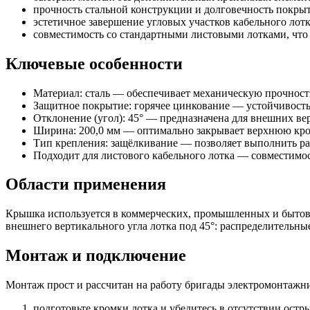
прочность стальной конструкции и долговечность покры
эстетичное завершение угловых участков кабельного лот
совместимость со стандартными листовыми лотками, что 
Ключевые особенности
Материал: сталь — обеспечивает механическую прочность
Защитное покрытие: горячее цинкование — устойчивость
Отклонение (угол): 45° — предназначена для внешних вер
Ширина: 200,0 мм — оптимально закрывает верхнюю кр
Тип крепления: защёлкивание — позволяет выполнить раб
Подходит для листового кабельного лотка — совместимо
Области применения
Крышка используется в коммерческих, промышленных и бытовы
внешнего вертикального угла лотка под 45°: распределительн
Монтаж и подключение
Монтаж прост и рассчитан на работу бригады электромонтажни
подготовьте кромки лотка и убедитесь в отсутствии остры