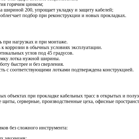
тия горячим цинком;
ка шириной 200, упрощает укладку и защиту кабелей;
облегчает подбор при реконструкции и новых прокладках.
 при нагрузках и при монтаже.
 к коррозии в обычных условиях эксплуатации.
тикальных углов под 45 градусов.
омку лотка нужной ширины.
оту быстрее и без сверления.
сть с соответствующими лотками подтверждена конструкцией.
х объектах при прокладке кабельных трасс в открытых и полуз
ые щиты, серверные, производственные цеха, офисные пространс
ков без сложного инструмента:
х заусенцев;