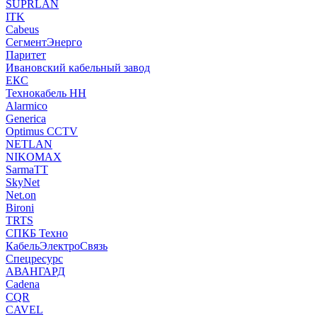
SUPRLAN
ITK
Cabeus
СегментЭнерго
Паритет
Ивановский кабельный завод
ЕКС
Технокабель НН
Alarmico
Generica
Optimus CCTV
NETLAN
NIKOMAX
SarmaTT
SkyNet
Net.on
Bironi
TRTS
СПКБ Техно
КабельЭлектроСвязь
Спецресурс
АВАНГАРД
Cadena
CQR
CAVEL