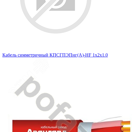
Кабель симметричный КПСГПЭПнг(А)-HF 1х2х1.0