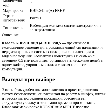
Количество
7
жил
Маркировка
КЭРсЭПнг(А)-FRHF
Страна
Россия
изготовителя
Кабель для монтажа систем электроники и
Тип изделия
электротехники
Описание
Кабель КЭРсЭПнг(А)-FRHF 7х0,5
— практичное и
экономичное решение для прокладки линий сигнализации и
передачи данных в системах пожарной сигнализации и
видеонаблюдения. Компактная конструкция и семь жил
сечением 0,5 мм² позволяют организовать несколько цепей в
одном кабеле, упрощая монтаж и снижая количество
коммутаций.
Выгоды при выборе
Этот кабель удобен для монтажников и проектировщиков
систем безопасности: он рассчитан на работу в шкафах, щитах
и трассах магистральной прокладки, обеспечивает
аккуратную укладку и экономию времени при монтаже.
Благодаря маркировке КЭРсЭПнг(А)-FRHF изделие