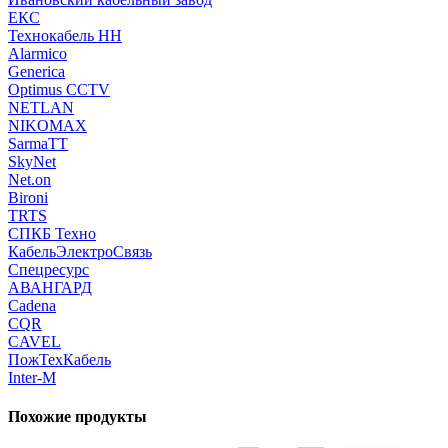
ЕКС
Технокабель НН
Alarmico
Generica
Optimus CCTV
NETLAN
NIKOMAX
SarmaTT
SkyNet
Net.on
Bironi
TRTS
СПКБ Техно
КабельЭлектроСвязь
Спецресурс
АВАНГАРД
Cadena
CQR
CAVEL
ПожТехКабель
Inter-M
Похожие продукты