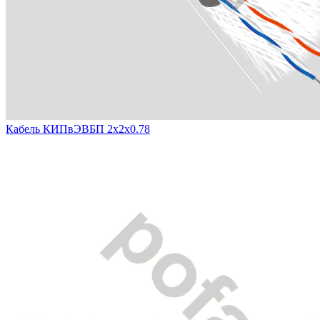
Кабель КИПвЭВБП 2х2х0.78