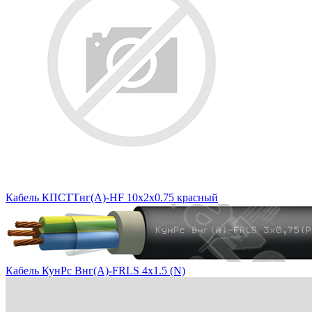
Кабель КПСТТнг(А)-HF 10х2х0.75 красный
Кабель КунРс Внг(А)-FRLS 4х1.5 (N)