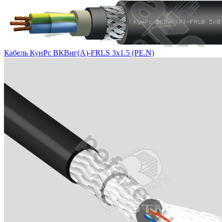
Кабель КунРс ВКВнг(А)-FRLS 3х1.5 (PE.N)