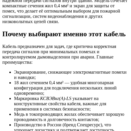
надежной передачи сигналов внутри зданий. Модель сочетает
компактные сечения жил 0,4 мм² и экран для защиты от
помех, что делает её оптимальным выбором для пожарной
сигнализации, систем видеонаблюдения и других
низковольтных цепей связи.
Почему выбирают именно этот кабель
Кабель предназначен для задач, где критична корректная
передача сигналов при минимальных помехах и
контролируемом дымовыделении при аварии. Главные
преимущества:
Экранирование, снижающее электромагнитные помехи
и наводки;
18 жил сечением 0,4 мм² — удобная многопарная
конфигурация для подключения нескольких линий
одновременно;
Маркировка
КСВЭВнг(A)-LS
указывает на
конструктивные свойства кабеля, важные для
применения в системах безопасности;
Медь в токопроводящих жилах обеспечивает хорошую
проводимость и долговечность контактов;
Производство в России (бренд Спецресурс), что
упрощает логистику и подтверждает доступность