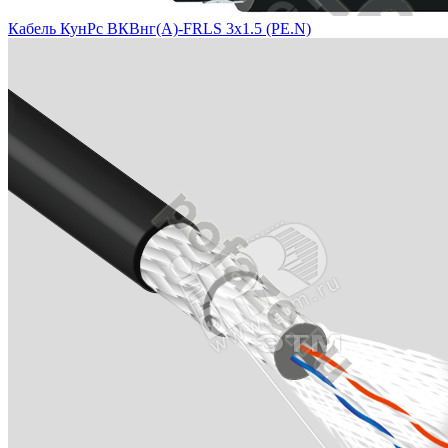
Кабель КунРс ВКВнг(А)-FRLS 3х1.5 (PE.N)