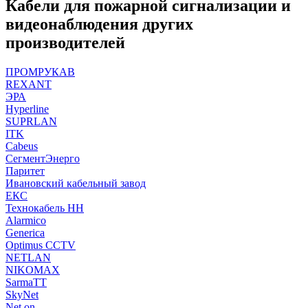
Кабели для пожарной сигнализации и
видеонаблюдения других
производителей
ПРОМРУКАВ
REXANT
ЭРА
Hyperline
SUPRLAN
ITK
Cabeus
СегментЭнерго
Паритет
Ивановский кабельный завод
ЕКС
Технокабель НН
Alarmico
Generica
Optimus CCTV
NETLAN
NIKOMAX
SarmaTT
SkyNet
Net.on