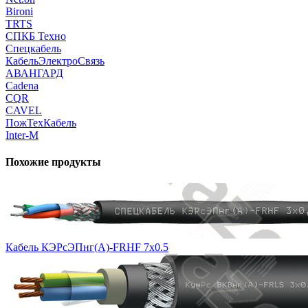
Bironi
TRTS
СПКБ Техно
Спецкабель
КабельЭлектроСвязь
АВАНГАРД
Cadena
CQR
CAVEL
ПожТехКабель
Inter-M
Похожие продукты
Кабель КЭРсЭПнг(А)-FRHF 7х0.5