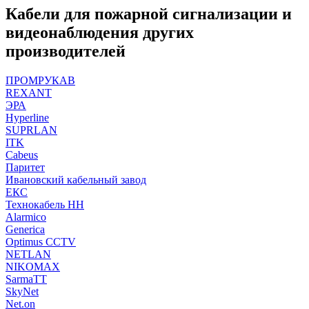
Кабели для пожарной сигнализации и
видеонаблюдения других
производителей
ПРОМРУКАВ
REXANT
ЭРА
Hyperline
SUPRLAN
ITK
Cabeus
Паритет
Ивановский кабельный завод
ЕКС
Технокабель НН
Alarmico
Generica
Optimus CCTV
NETLAN
NIKOMAX
SarmaTT
SkyNet
Net.on