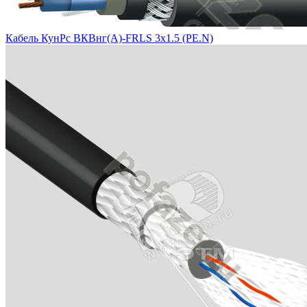
Кабель КунРс ВКВнг(А)-FRLS 3х1.5 (PE.N)