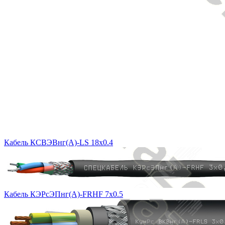
Кабель КСВЭВнг(A)-LS 18x0.4
Кабель КЭРсЭПнг(А)-FRHF 7х0.5