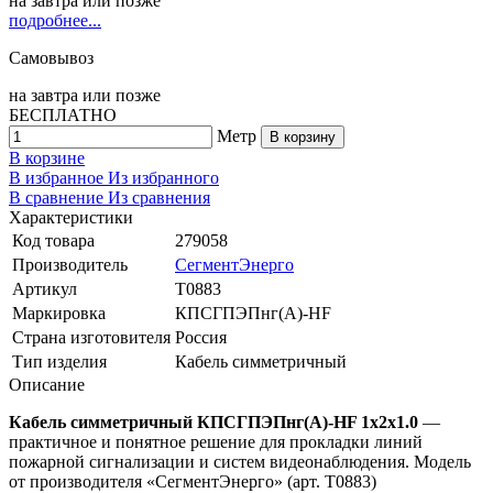
на
завтра
или позже
подробнее...
Самовывоз
на
завтра
или позже
БЕСПЛАТНО
Метр
В корзину
В корзине
В избранное
Из избранного
В сравнение
Из сравнения
Характеристики
Код товара
279058
Производитель
СегментЭнерго
Артикул
Т0883
Маркировка
КПСГПЭПнг(А)-HF
Страна изготовителя
Россия
Тип изделия
Кабель симметричный
Описание
Кабель симметричный КПСГПЭПнг(А)-HF 1х2х1.0
—
практичное и понятное решение для прокладки линий
пожарной сигнализации и систем видеонаблюдения. Модель
от производителя «СегментЭнерго» (арт. Т0883)