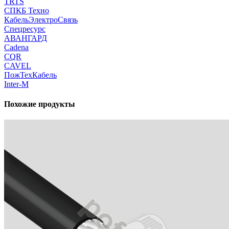
TRTS
СПКБ Техно
КабельЭлектроСвязь
Спецресурс
АВАНГАРД
Cadena
CQR
CAVEL
ПожТехКабель
Inter-M
Похожие продукты