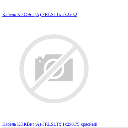
Кабель КПСЭнг(А)-FRLSLTx 2x2x0.2
Кабель КПКВнг(А)-FRLSLTx 1х2х0.75 красный