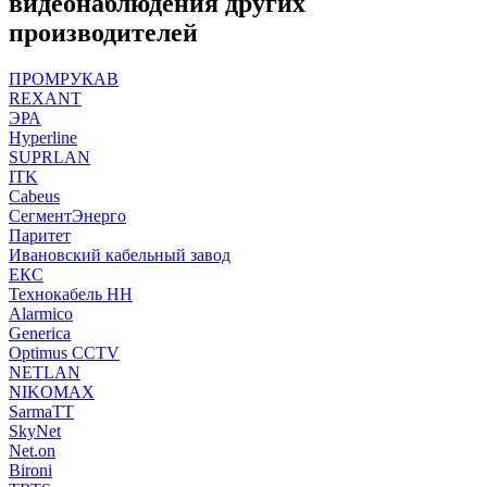
видеонаблюдения других
производителей
ПРОМРУКАВ
REXANT
ЭРА
Hyperline
SUPRLAN
ITK
Cabeus
СегментЭнерго
Паритет
Ивановский кабельный завод
ЕКС
Технокабель НН
Alarmico
Generica
Optimus CCTV
NETLAN
NIKOMAX
SarmaTT
SkyNet
Net.on
Bironi