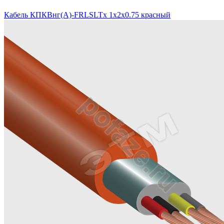
Кабель КПКВнг(А)-FRLSLTx 1х2х0.75 красный