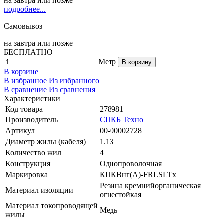
на
завтра
или позже
подробнее...
Самовывоз
на
завтра
или позже
БЕСПЛАТНО
Метр
В корзину
В корзине
В избранное
Из избранного
В сравнение
Из сравнения
Характеристики
Код товара
278981
Производитель
СПКБ Техно
Артикул
00-00002728
Диаметр жилы (кабеля)
1.13
Количество жил
4
Конструкция
Однопроволочная
Маркировка
КПКВнг(A)-FRLSLTx
Резина кремнийорганическая
Материал изоляции
огнестойкая
Материал токопроводящей
Медь
жилы