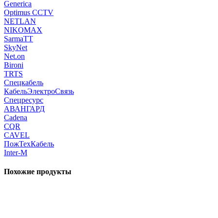
Generica
Optimus CCTV
NETLAN
NIKOMAX
SarmaTT
SkyNet
Net.on
Bironi
TRTS
Спецкабель
КабельЭлектроСвязь
Спецресурс
АВАНГАРД
Cadena
CQR
CAVEL
ПожТехКабель
Inter-M
Похожие продукты