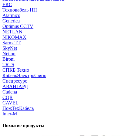
ЕКС
Технокабель НН
Alarmico
Generica
Optimus CCTV
NETLAN
NIKOMAX
SarmaTT
SkyNet
Net.on
Bironi
TRTS
СПКБ Техно
КабельЭлектроСвязь
Спецресурс
АВАНГАРД
Cadena
CQR
CAVEL
ПожТехКабель
Inter-M
Похожие продукты