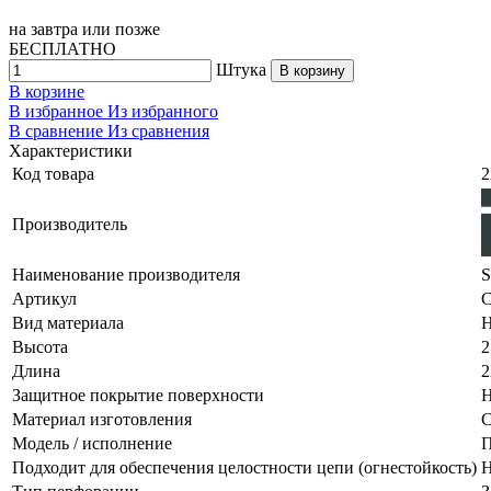
на
завтра
или позже
БЕСПЛАТНО
Штука
В корзину
В корзине
В избранное
Из избранного
В сравнение
Из сравнения
Характеристики
Код товара
2
Производитель
Наименование производителя
S
Артикул
C
Вид материала
Н
Высота
2
Длина
2
Защитное покрытие поверхности
Н
Материал изготовления
С
Модель / исполнение
П
Подходит для обеспечения целостности цепи (огнестойкость)
Н