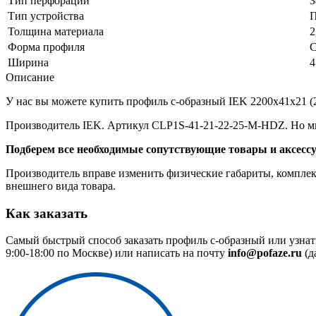
Тип перфорации
З
Тип устройства
П
Толщина материала
2
Форма профиля
С
Ширина
4
Описание
У нас вы можете купить профиль с-образный IEK 2200х41х21 (2.
Производитель IEK. Артикул CLP1S-41-21-22-25-M-HDZ. Но мы
Подберем все необходимые сопутствующие товары и аксесс
Производитель вправе изменить физические габариты, комплект
внешнего вида товара.
Как заказать
Самый быстрый способ заказать профиль с-образный или узнат
9:00-18:00 по Москве) или написать на почту
info@pofaze.ru
(д