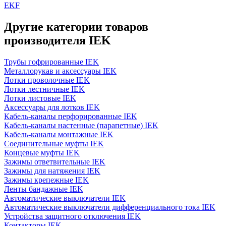
EKF
Другие категории товаров
производителя IEK
Трубы гофрированные IEK
Металлорукав и аксессуары IEK
Лотки проволочные IEK
Лотки лестничные IEK
Лотки листовые IEK
Аксессуары для лотков IEK
Кабель-каналы перфорированные IEK
Кабель-каналы настенные (парапетные) IEK
Кабель-каналы монтажные IEK
Соединительные муфты IEK
Концевые муфты IEK
Зажимы ответвительные IEK
Зажимы для натяжения IEK
Зажимы крепежные IEK
Ленты бандажные IEK
Автоматические выключатели IEK
Автоматические выключатели дифференциального тока IEK
Устройства защитного отключения IEK
Контакторы IEK