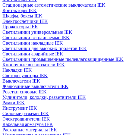
Стационарные автоматические выключатели IEK
Контакторы IEK
Шкафы, боксы IEK
Электросчетчики IEK
Прожекторы IEK
Светильники универсальные IEK
Светильники встраиваемые IEK
Светильники накладные IEK
Светильники для высоких пролетов IEK
Светильники аварийные IEK
Светильники промышленные пылевлагозащищенные IEK
Кнопочные выключатели IEK
Накладки IEK
Светорегуляторы IEK
Выключатели IEK
Жалюзийные выключатели IEK
Розетки силовые IEK
Удлинители, колодки, разветвители IEK
Рамки IEK
Инструмент IEK
Силовые разъемы IEK
Электродвигатели IEK
Кабельная арматура IEK
Расходные материалы IEK