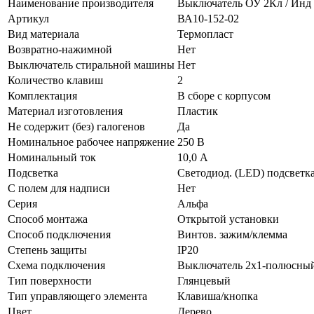
Наименование производителя
Выключатель ОУ 2Кл / Инд 
Артикул
ВА10-152-02
Вид материала
Термопласт
Возвратно-нажимной
Нет
Выключатель стиральной машины
Нет
Количество клавиш
2
Комплектация
В сборе с корпусом
Материал изготовления
Пластик
Не содержит (без) галогенов
Да
Номинальное рабочее напряжение
250 В
Номинальный ток
10,0 А
Подсветка
Светодиод. (LED) подсветк
С полем для надписи
Нет
Серия
Альфа
Способ монтажа
Открытой установки
Способ подключения
Винтов. зажим/клемма
Степень защиты
IP20
Схема подключения
Выключатель 2х1-полюсны
Тип поверхности
Глянцевый
Тип управляющего элемента
Клавиша/кнопка
Цвет
Дерево