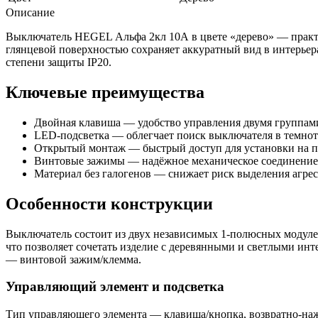
Описание
Выключатель HEGEL Альфа 2кл 10А в цвете «дерево» — практи
глянцевой поверхностью сохраняет аккуратный вид в интерьер
степени защиты IP20.
Ключевые преимущества
Двойная клавиша — удобство управления двумя группами
LED-подсветка — облегчает поиск выключателя в темнот
Открытый монтаж — быстрый доступ для установки на п
Винтовые зажимы — надёжное механическое соединение
Материал без галогенов — снижает риск выделения агрес
Особенности конструкции
Выключатель состоит из двух независимых 1-полюсных модулей
что позволяет сочетать изделие с деревянными и светлыми ин
— винтовой зажим/клемма.
Управляющий элемент и подсветка
Тип управляющего элемента — клавиша/кнопка, возвратно-нажи