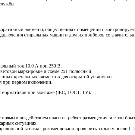
службы.
декоративный элемент), общественных помещений с контролиру
подключения стиральных машин и других приборов со значитель
альный ток 10,0 А при 250 В.
ветовой маркировке и схеме 2х1-полюсный.
анных крепежных элементов для открытой установки.
ия при первом включении.
 нормативов при монтаже (IEC, ГОСТ, ТУ).
 прямым воздействием влаги и требует размещения вне зон брыз
жарных ситуациях.
авильной затяжке; рекомендовано проверить затяжку после 1–2