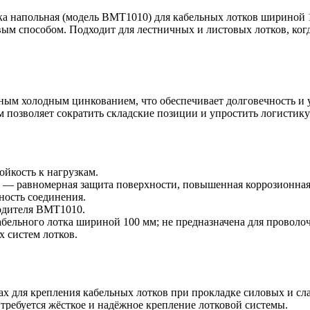
ка напольная (модель BMT1010) для кабельных лотков шириной 
ым способом. Подходит для лестничных и листовых лотков, когд
вным холодным цинкованием, что обеспечивает долговечность и 
 позволяет сократить складские позиции и упростить логистику 
йкость к нагрузкам.
— равномерная защита поверхности, повышенная коррозионная 
ность соединения.
водителя BMT1010.
абельного лотка шириной 100 мм; не предназначена для проволо
 систем лотков.
 для крепления кабельных лотков при прокладке силовых и сла
требуется жёсткое и надёжное крепление лотковой системы.