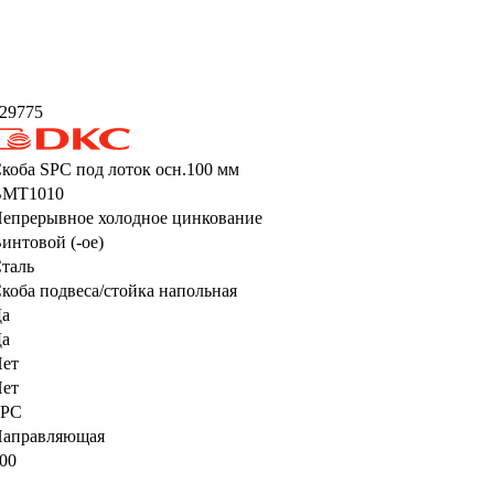
29775
коба SPC под лоток осн.100 мм
BMT1010
епрерывное холодное цинкование
интовой (-ое)
таль
коба подвеса/стойка напольная
а
а
ет
ет
SPC
аправляющая
00