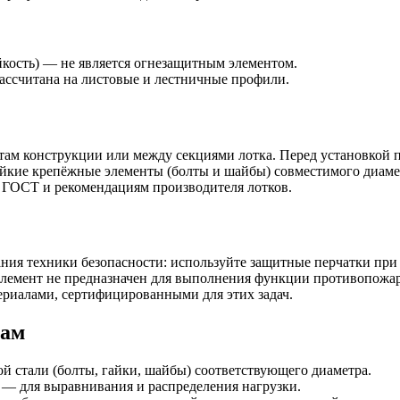
йкость) — не является огнезащитным элементом.
ассчитана на листовые и лестничные профили.
м конструкции или между секциями лотка. Перед установкой п
тойкие крепёжные элементы (болты и шайбы) совместимого диаме
 ГОСТ и рекомендациям производителя лотков.
вания техники безопасности: используйте защитные перчатки п
 Элемент не предназначен для выполнения функции противопож
ериалами, сертифицированными для этих задач.
рам
 стали (болты, гайки, шайбы) соответствующего диаметра.
 — для выравнивания и распределения нагрузки.