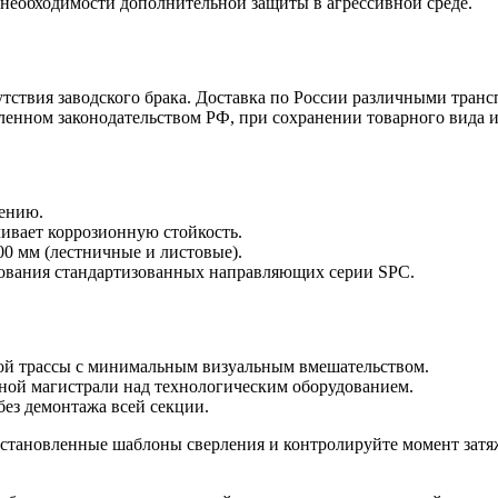
необходимости дополнительной защиты в агрессивной среде.
тствия заводского брака. Доставка по России различными транс
ленном законодательством РФ, при сохранении товарного вида и
лению.
ивает коррозионную стойкость.
0 мм (лестничные и листовые).
зования стандартизованных направляющих серии SPC.
ной трассы с минимальным визуальным вмешательством.
ьной магистрали над технологическим оборудованием.
ез демонтажа всей секции.
становленные шаблоны сверления и контролируйте момент затяж