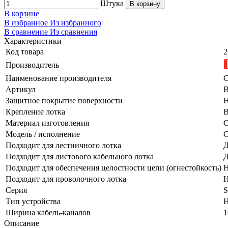
Штука
В корзину
В корзине
В избранное
Из избранного
В сравнение
Из сравнения
Характеристики
Код товара
2
Производитель
Наименование производителя
С
Артикул
Защитное покрытие поверхности
Н
Крепление лотка
В
Материал изготовления
С
Модель / исполнение
С
Подходит для лестничного лотка
Д
Подходит для листового кабельного лотка
Д
Подходит для обеспечения целостности цепи (огнестойкость)
Н
Подходит для проволочного лотка
Н
Серия
Тип устройства
Н
Ширина кабель-каналов
1
Описание