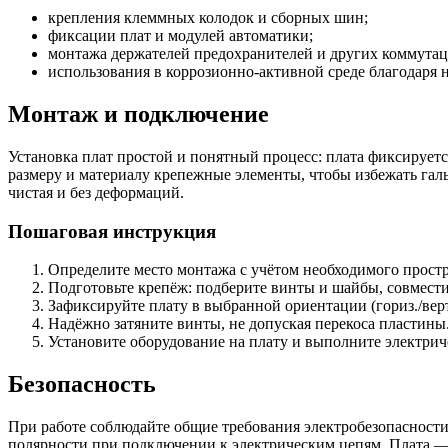
крепления клеммных колодок и сборных шин;
фиксации плат и модулей автоматики;
монтажа держателей предохранителей и других коммута
использования в коррозионно-активной среде благодаря
Монтаж и подключение
Установка плат простой и понятный процесс: плата фиксирует
размеру и материалу крепежные элементы, чтобы избежать галь
чистая и без деформаций.
Пошаговая инструкция
Определите место монтажа с учётом необходимого простр
Подготовьте крепёж: подберите винты и шайбы, совмест
Зафиксируйте плату в выбранной ориентации (гориз./вер
Надёжно затяните винты, не допуская перекоса пластины
Установите оборудование на плату и выполните электрич
Безопасность
При работе соблюдайте общие требования электробезопасности
полярности при подключении к электрическим цепям. Плата —