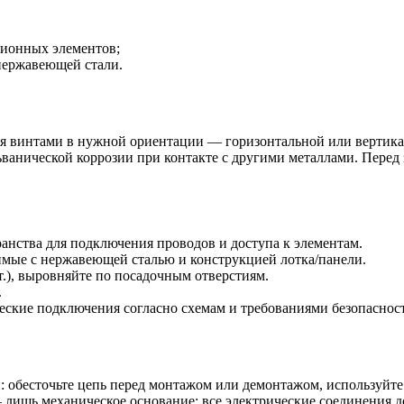
ционных элементов;
 нержавеющей стали.
ся винтами в нужной ориентации — горизонтальной или вертика
ванической коррозии при контакте с другими металлами. Перед 
анства для подключения проводов и доступа к элементам.
имые с нержавеющей сталью и конструкцией лотка/панели.
т.), выровняйте по посадочным отверстиям.
.
еские подключения согласно схемам и требованиями безопаснос
: обесточьте цепь перед монтажом или демонтажом, используйт
 лишь механическое основание; все электрические соединения 