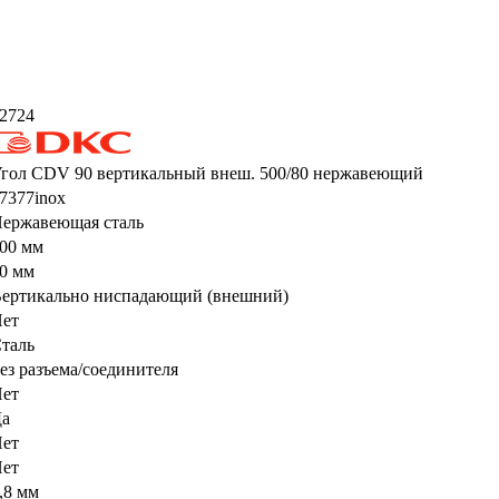
2724
гол CDV 90 вертикальный внеш. 500/80 нержавеющий
7377inox
ержавеющая сталь
00 мм
0 мм
ертикально ниспадающий (внешний)
ет
таль
ез разъема/соединителя
ет
а
ет
ет
,8 мм