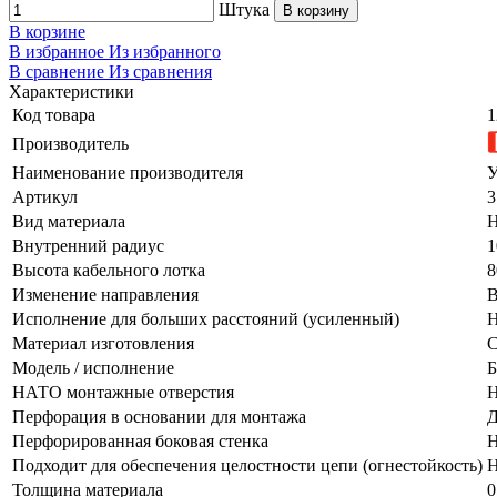
Штука
В корзину
В корзине
В избранное
Из избранного
В сравнение
Из сравнения
Характеристики
Код товара
1
Производитель
Наименование производителя
У
Артикул
3
Вид материала
Н
Внутренний радиус
1
Высота кабельного лотка
8
Изменение направления
В
Исполнение для больших расстояний (усиленный)
Н
Материал изготовления
С
Модель / исполнение
Б
НАТО монтажные отверстия
Н
Перфорация в основании для монтажа
Д
Перфорированная боковая стенка
Н
Подходит для обеспечения целостности цепи (огнестойкость)
Н
Толщина материала
0