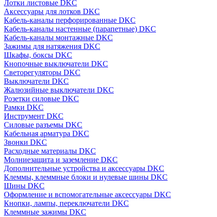
Лотки листовые DKC
Аксессуары для лотков DKC
Кабель-каналы перфорированные DKC
Кабель-каналы настенные (парапетные) DKC
Кабель-каналы монтажные DKC
Зажимы для натяжения DKC
Шкафы, боксы DKC
Кнопочные выключатели DKC
Светорегуляторы DKC
Выключатели DKC
Жалюзийные выключатели DKC
Розетки силовые DKC
Рамки DKC
Инструмент DKC
Силовые разъемы DKC
Кабельная арматура DKC
Звонки DKC
Расходные материалы DKC
Молниезащита и заземление DKC
Дополнительные устройства и аксессуары DKC
Клеммы, клеммные блоки и нулевые шины DKC
Шины DKC
Оформление и вспомогательные аксессуары DKC
Кнопки, лампы, переключатели DKC
Клеммные зажимы DKC