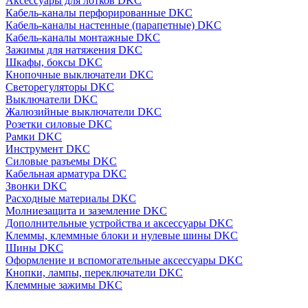
Аксессуары для лотков DKC
Кабель-каналы перфорированные DKC
Кабель-каналы настенные (парапетные) DKC
Кабель-каналы монтажные DKC
Зажимы для натяжения DKC
Шкафы, боксы DKC
Кнопочные выключатели DKC
Светорегуляторы DKC
Выключатели DKC
Жалюзийные выключатели DKC
Розетки силовые DKC
Рамки DKC
Инструмент DKC
Силовые разъемы DKC
Кабельная арматура DKC
Звонки DKC
Расходные материалы DKC
Молниезащита и заземление DKC
Дополнительные устройства и аксессуары DKC
Клеммы, клеммные блоки и нулевые шины DKC
Шины DKC
Оформление и вспомогательные аксессуары DKC
Кнопки, лампы, переключатели DKC
Клеммные зажимы DKC