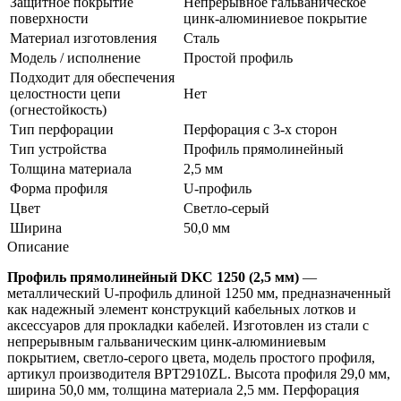
Защитное покрытие
Непрерывное гальваническое
поверхности
цинк-алюминиевое покрытие
Материал изготовления
Сталь
Модель / исполнение
Простой профиль
Подходит для обеспечения
целостности цепи
Нет
(огнестойкость)
Тип перфорации
Перфорация с 3-х сторон
Тип устройства
Профиль прямолинейный
Толщина материала
2,5 мм
Форма профиля
U-профиль
Цвет
Светло-серый
Ширина
50,0 мм
Описание
Профиль прямолинейный DKC 1250 (2,5 мм)
—
металлический U‑профиль длиной 1250 мм, предназначенный
как надежный элемент конструкций кабельных лотков и
аксессуаров для прокладки кабелей. Изготовлен из стали с
непрерывным гальваническим цинк‑алюминиевым
покрытием, светло‑серого цвета, модель простого профиля,
артикул производителя BPT2910ZL. Высота профиля 29,0 мм,
ширина 50,0 мм, толщина материала 2,5 мм. Перфорация