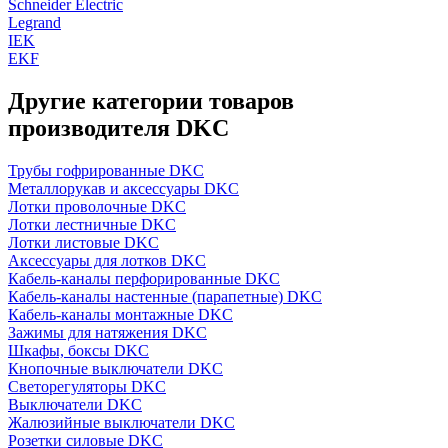
Schneider Electric
Legrand
IEK
EKF
Другие категории товаров
производителя DKC
Трубы гофрированные DKC
Металлорукав и аксессуары DKC
Лотки проволочные DKC
Лотки лестничные DKC
Лотки листовые DKC
Аксессуары для лотков DKC
Кабель-каналы перфорированные DKC
Кабель-каналы настенные (парапетные) DKC
Кабель-каналы монтажные DKC
Зажимы для натяжения DKC
Шкафы, боксы DKC
Кнопочные выключатели DKC
Светорегуляторы DKC
Выключатели DKC
Жалюзийные выключатели DKC
Розетки силовые DKC