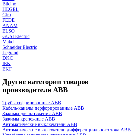
Bticino
HEGEL
Gira
FEDE
ANAM
ELSO
GUSI Electric
Makel
Schneider Electric
Legrand
DKC
IEK
EKF
Другие категории товаров
производителя ABB
Трубы гофрированные ABB
Кабель-каналы перфорированные ABB
Зажимы для натяжения ABB
Зажимы крепежные ABB
Автоматические выключатели ABB
Автоматические выключатели дифференциального тока ABB