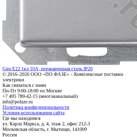
Gira E22 1кл 10А, нержавеющая сталь IP20
© 2016–2026
ООО «ПО ФАЗЕ»
–
Комплексные поставки
электрики
Как связаться с нами
Пн-Пт 9:00-18:00 по Москве
+7 495 789-42-15
(многоканальный)
info@pofaze.ru
Политика конфиденциальности
Условия использования сайта
Где мы находимся
ул. Карла Маркса, д. 4, этаж 2, офис 212-3
Московская область
,
г. Мытищи
,
141009
Россия