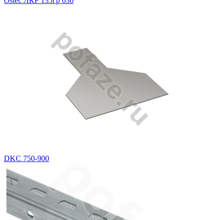
Ostec ЛКР 135гр 630
DKC 750-900