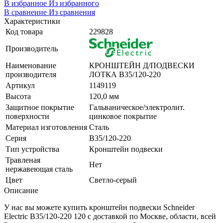
В избранное
Из избранного
В сравнение
Из сравнения
Характеристики
Код товара
229828
Производитель
Наименование
КРОНШТЕЙН Д/ПОДВЕСКИ
производителя
ЛОТКА B35/120-220
Артикул
1149119
Высота
120,0 мм
Защитное покрытие
Гальваническое/электролит.
поверхности
цинковое покрытие
Материал изготовления
Сталь
Серия
B35/120-220
Тип устройства
Кронштейн подвески
Травленая
Нет
нержавеющая сталь
Цвет
Светло-серый
Описание
У нас вы можете купить кронштейн подвески Schneider
Electric B35/120-220 120 с доставкой по Москве, области, всей