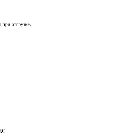
 при отгрузке.
ДС
.