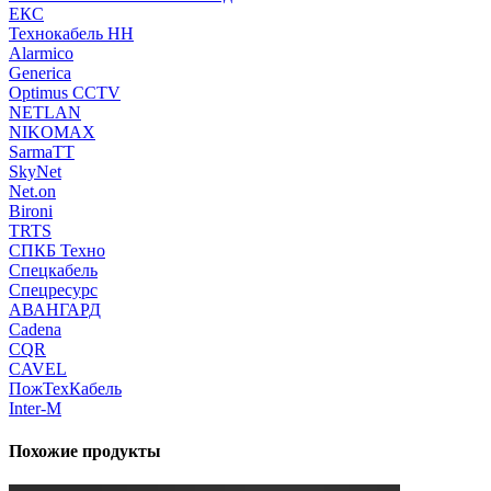
ЕКС
Технокабель НН
Alarmico
Generica
Optimus CCTV
NETLAN
NIKOMAX
SarmaTT
SkyNet
Net.on
Bironi
TRTS
СПКБ Техно
Спецкабель
Спецресурс
АВАНГАРД
Cadena
CQR
CAVEL
ПожТехКабель
Inter-M
Похожие продукты