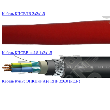
Кабель КПСВЭВ 2х2х1.5
Кабель КПСВВнг-LS 1х2х1.5
Кабель КунРс ЭПКПнг(А)-FRHF 3х6.0 (PE.N)