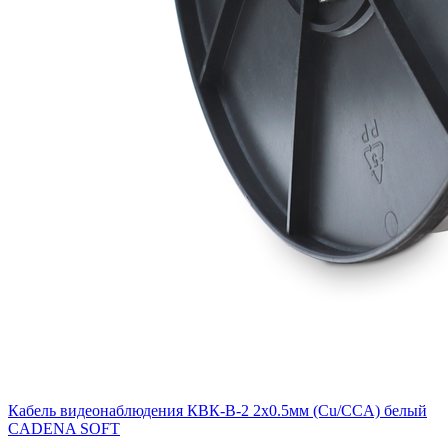
Кабель видеонаблюдения КВК-В-2 2х0.5мм (Cu/ССA) белый
CADENA SOFT