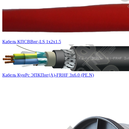
Кабель КПСВВнг-LS 1х2х1.5
Кабель КунРс ЭПКПнг(А)-FRHF 3х6.0 (PE.N)