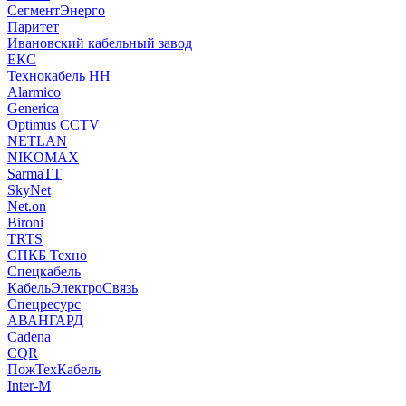
СегментЭнерго
Паритет
Ивановский кабельный завод
ЕКС
Технокабель НН
Alarmico
Generica
Optimus CCTV
NETLAN
NIKOMAX
SarmaTT
SkyNet
Net.on
Bironi
TRTS
СПКБ Техно
Спецкабель
КабельЭлектроСвязь
Спецресурс
АВАНГАРД
Cadena
CQR
ПожТехКабель
Inter-M