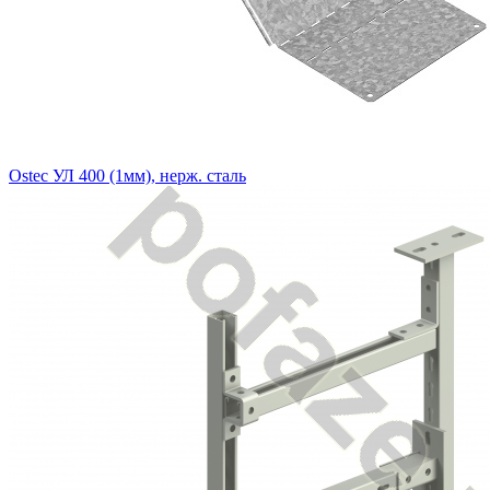
Ostec УЛ 400 (1мм), нерж. сталь