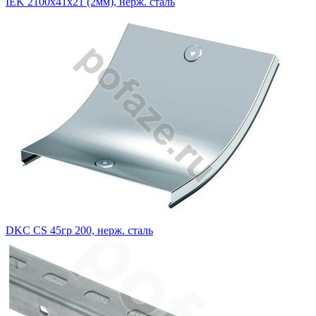
IEK 2100х41х21 (2мм), нерж. сталь
DKC CS 45гр 200, нерж. сталь