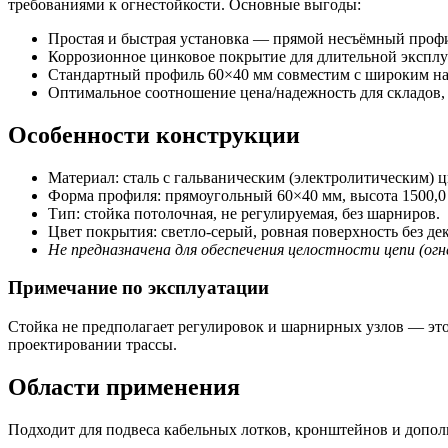
требованиями к огнестойкости. Основные выгоды:
Простая и быстрая установка — прямой несъёмный профи
Коррозионное цинковое покрытие для длительной эксплу
Стандартный профиль 60×40 мм совместим с широким на
Оптимальное соотношение цена/надежность для складов
Особенности конструкции
Материал: сталь с гальваническим (электролитическим)
Форма профиля: прямоугольный 60×40 мм, высота 1500,0
Тип: стойка потолочная, не регулируемая, без шарниров.
Цвет покрытия: светло‑серый, ровная поверхность без де
Не предназначена для обеспечения целостности цепи (о
Примечание по эксплуатации
Стойка не предполагает регулировок и шарнирных узлов — это
проектировании трассы.
Области применения
Подходит для подвеса кабельных лотков, кронштейнов и допол