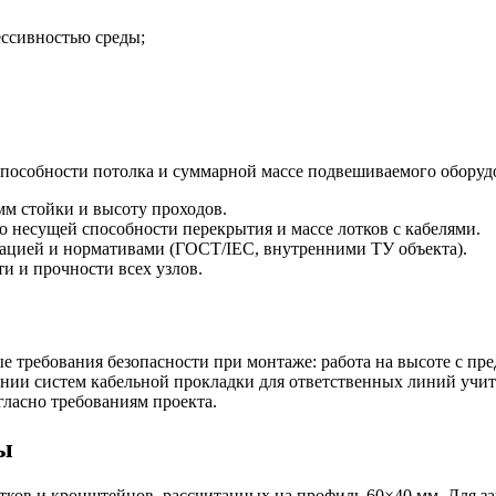
ессивностью среды;
пособности потолка и суммарной массе подвешиваемого оборуд
 мм стойки и высоту проходов.
 несущей способности перекрытия и массе лотков с кабелями.
ацией и нормативами (ГОСТ/IEC, внутренними ТУ объекта).
и и прочности всех узлов.
 требования безопасности при монтаже: работа на высоте с пре
вании систем кабельной прокладки для ответственных линий учи
ласно требованиям проекта.
ы
тков и кронштейнов, рассчитанных на профиль 60×40 мм. Для з