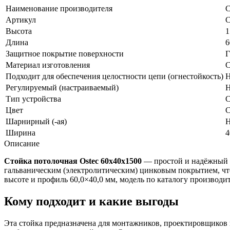
Наименование производителя
С
Артикул
С
Высота
1
Длина
6
Защитное покрытие поверхности
Г
Материал изготовления
С
Подходит для обеспечения целостности цепи (огнестойкость)
Н
Регулируемый (настраиваемый)
Н
Тип устройства
С
Цвет
С
Шарнирный (-ая)
Н
Ширина
4
Описание
Стойка потолочная Ostec 60х40х1500
— простой и надёжный эл
гальваническим (электролитическим) цинковым покрытием, чт
высоте и профиль 60,0×40,0 мм, модель по каталогу производи
Кому подходит и какие выгоды
Эта стойка предназначена для монтажников, проектировщиков 