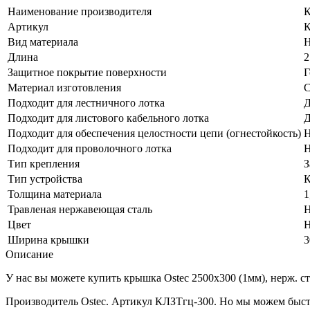
Наименование производителя
К
Артикул
К
Вид материала
Н
Длина
2
Защитное покрытие поверхности
Г
Материал изготовления
С
Подходит для лестничного лотка
Д
Подходит для листового кабельного лотка
Д
Подходит для обеспечения целостности цепи (огнестойкость)
Н
Подходит для проволочного лотка
Н
Тип крепления
З
Тип устройства
Толщина материала
1
Травленая нержавеющая сталь
Н
Цвет
Н
Ширина крышки
3
Описание
У нас вы можете купить крышка Ostec 2500х300 (1мм), нерж. ст
Производитель Ostec. Артикул КЛЗТгц-300. Но мы можем быстр