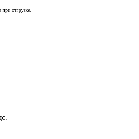
 при отгрузке.
ДС
.