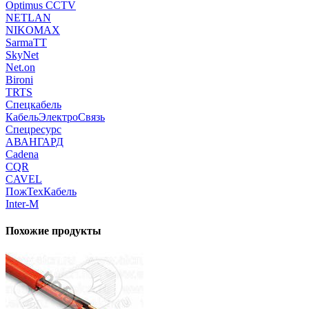
Optimus CCTV
NETLAN
NIKOMAX
SarmaTT
SkyNet
Net.on
Bironi
TRTS
Спецкабель
КабельЭлектроСвязь
Спецресурс
АВАНГАРД
Cadena
CQR
CAVEL
ПожТехКабель
Inter-M
Похожие продукты