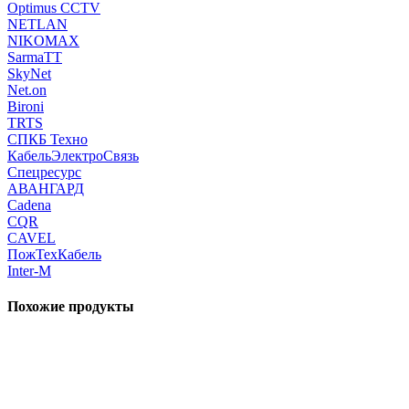
Optimus CCTV
NETLAN
NIKOMAX
SarmaTT
SkyNet
Net.on
Bironi
TRTS
СПКБ Техно
КабельЭлектроСвязь
Спецресурс
АВАНГАРД
Cadena
CQR
CAVEL
ПожТехКабель
Inter-M
Похожие продукты