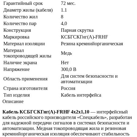
Гарантийный срок
72 мес.
Диаметр жилы (кабеля)
1.1
Количество жил
8
Количество пар
4,0
Конструкция
Парная скрутка
Маркировка
КСБГСКГнг(А)-FRHF
Материал изоляции
Резина кремнийорганическая
Материал
Медь
токопроводящей жилы
Наличие экрана
Нет
Напряжение
300,0 В
Для систем безопасности и
Область применения
автоматизации
Страна изготовителя
Россия
Тип изделия
Кабель интерфейса
Описание
Кабель КСБГСКГнг(А)-FRHF 4х2х1,10
— интерфейсный
кабель российского производителя «Спецкабель», разработан
для надежной передачи сигналов в системах безопасности и
автоматизации. Медная токопроводящая жила и резиновая
кремнийорганическая изоляция обеспечивают стабильность