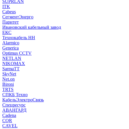
SUPRLAN
ITK
Cabeus
СегментЭнерго
Паритет
Ивановский кабельный завод
ЕКС
Технокабель НН
Alarmico
Generica
Optimus CCTV
NETLAN
NIKOMAX
SarmaTT
SkyNet
Net.on
Bironi
TRTS
СПКБ Техно
КабельЭлектроСвязь
Спецресурс
АВАНГАРД
Cadena
CQR
CAVEL