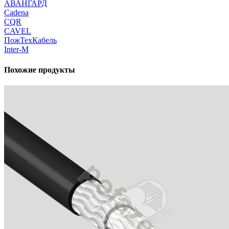
АВАНГАРД
Cadena
CQR
CAVEL
ПожТехКабель
Inter-M
Похожие продукты