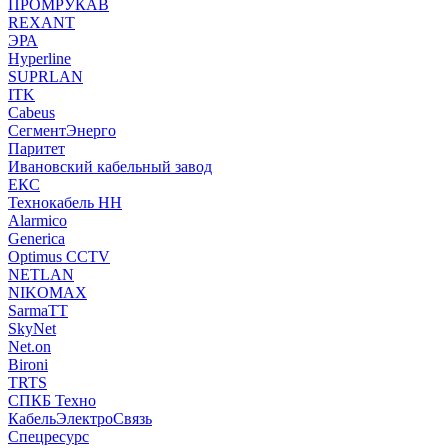
ПРОМРУКАВ
REXANT
ЭРА
Hyperline
SUPRLAN
ITK
Cabeus
СегментЭнерго
Паритет
Ивановский кабельный завод
ЕКС
Технокабель НН
Alarmico
Generica
Optimus CCTV
NETLAN
NIKOMAX
SarmaTT
SkyNet
Net.on
Bironi
TRTS
СПКБ Техно
КабельЭлектроСвязь
Спецресурс