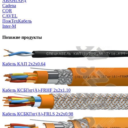
АВАНГАРД
Cadena
CQR
CAVEL
ПожТехКабель
Inter-M
Похожие продукты
Кабель КАП 2х2х0.64
Кабель КСБГнг(А)-FRHF 2х2х1.10
Кабель КСБКГнг(А)-FRLS 2х2х0.98