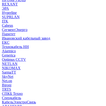
REXANT
ЭРА
Hyperline
SUPRLAN
ITK
Cabeus
СегментЭнерго
Паритет
Ивановский кабельный завод
ЕКС
Технокабель НН
Alarmico
Generica
Optimus CCTV
NETLAN
NIKOMAX
SarmaTT
SkyNet
Net.on
Bironi
TRTS
СПКБ Техно
Спецкабель
КабельЭлектроСвязь