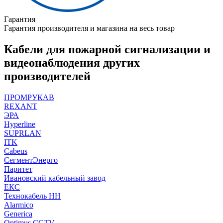
Гарантия
Гарантия производителя и магазина на весь товар
Кабели для пожарной сигнализации и
видеонаблюдения других
производителей
ПРОМРУКАВ
REXANT
ЭРА
Hyperline
SUPRLAN
ITK
Cabeus
СегментЭнерго
Паритет
Ивановский кабельный завод
ЕКС
Технокабель НН
Alarmico
Generica
Optimus CCTV