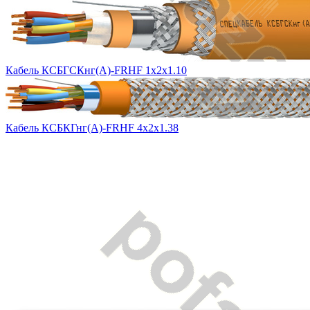
Кабель КСБГСКнг(А)-FRHF 1х2х1.10
Кабель КСБКГнг(А)-FRHF 4х2х1.38