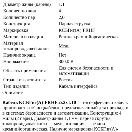
Диаметр жилы (кабеля)
1.1
Количество жил
4
Количество пар
2,0
Конструкция
Парная скрутка
Маркировка
КСБГнг(А)-FRHF
Материал изоляции
Резина кремнийорганическая
Материал
Медь
токопроводящей жилы
Наличие экрана
Нет
Напряжение
300,0 В
Для систем безопасности и
Область применения
автоматизации
Страна изготовителя
Россия
Тип изделия
Кабель интерфейса
Описание
Кабель КСБГнг(А)-FRHF 2х2х1.10
— интерфейсный кабель
производства «Спецкабель», предназначенный для прокладки
в системах безопасности и автоматизации. Конструкция: 4
жилы (2 пары), диаметр жилы 1,1 мм, парная скрутка,
токопроводящая жила — медь, изоляция — резина
кремнийорганическая. Наличие маркировки КСБГнг(А)-