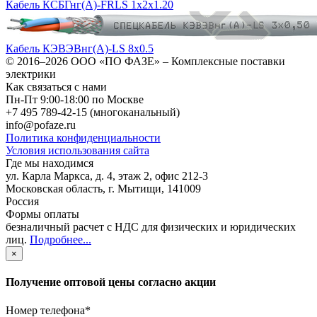
Кабель КСБГнг(А)-FRLS 1х2х1.20
Кабель КЭВЭВнг(А)-LS 8х0.5
© 2016–2026
ООО «ПО ФАЗЕ»
–
Комплексные поставки
электрики
Как связаться с нами
Пн-Пт 9:00-18:00 по Москве
+7 495 789-42-15
(многоканальный)
info@pofaze.ru
Политика конфиденциальности
Условия использования сайта
Где мы находимся
ул. Карла Маркса, д. 4, этаж 2, офис 212-3
Московская область
,
г. Мытищи
,
141009
Россия
Формы оплаты
безналичный расчет с НДС для физических и юридических
лиц
.
Подробнее...
×
Получение оптовой цены согласно акции
Номер телефона
*