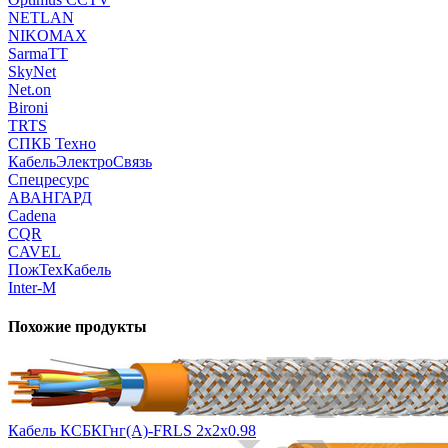
NETLAN
NIKOMAX
SarmaTT
SkyNet
Net.on
Bironi
TRTS
СПКБ Техно
КабельЭлектроСвязь
Спецресурс
АВАНГАРД
Cadena
CQR
CAVEL
ПожТехКабель
Inter-M
Похожие продукты
Кабель КСБКГнг(А)-FRLS 2х2х0.98