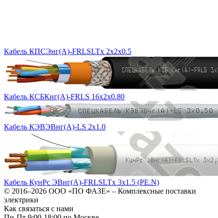
Кабель КПСЭнг(А)-FRLSLTx 2x2x0.5
Кабель КСБКнг(А)-FRLS 16х2х0.80
Кабель КЭВЭВнг(А)-LS 2х1.0
Кабель КунРс ЭВнг(А)-FRLSLTx 3х1.5 (PE.N)
© 2016–2026
ООО «ПО ФАЗЕ»
–
Комплексные поставки
электрики
Как связаться с нами
Пн-Пт 9:00-18:00 по Москве