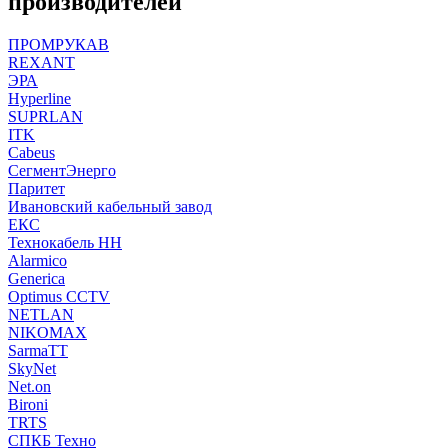
производителей
ПРОМРУКАВ
REXANT
ЭРА
Hyperline
SUPRLAN
ITK
Cabeus
СегментЭнерго
Паритет
Ивановский кабельный завод
ЕКС
Технокабель НН
Alarmico
Generica
Optimus CCTV
NETLAN
NIKOMAX
SarmaTT
SkyNet
Net.on
Bironi
TRTS
СПКБ Техно