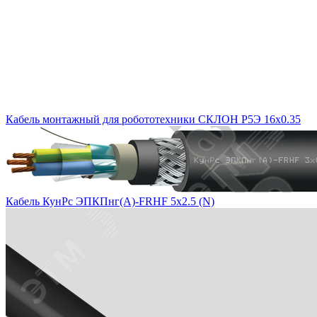
Кабель монтажный для робототехники СКЛОН Р5Э 16х0.35
Кабель КунРс ЭПКПнг(А)-FRHF 5х2.5 (N)