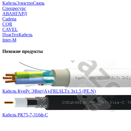
КабельЭлектроСвязь
Спецресурс
АВАНГАРД
Cadena
CQR
CAVEL
ПожТехКабель
Inter-M
Похожие продукты
Кабель КунРс ЭВнг(А)-FRLSLTx 3х1.5 (PE.N)
Кабель РК75-7-316ф-С