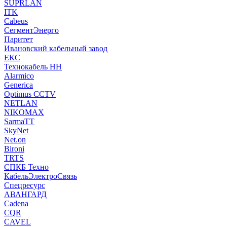
SUPRLAN
ITK
Cabeus
СегментЭнерго
Паритет
Ивановский кабельный завод
ЕКС
Технокабель НН
Alarmico
Generica
Optimus CCTV
NETLAN
NIKOMAX
SarmaTT
SkyNet
Net.on
Bironi
TRTS
СПКБ Техно
КабельЭлектроСвязь
Спецресурс
АВАНГАРД
Cadena
CQR
CAVEL