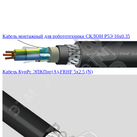
Кабель монтажный для робототехники СКЛОН Р5Э 16х0.35
Кабель КунРс ЭПКПнг(А)-FRHF 5х2.5 (N)