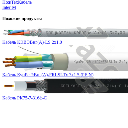
ПожТехКабель
Inter-M
Похожие продукты
Кабель КЭВЭВнг(А)-LS 2х1.0
Кабель КунРс ЭВнг(А)-FRLSLTx 3х1.5 (PE.N)
Кабель РК75-7-316ф-С