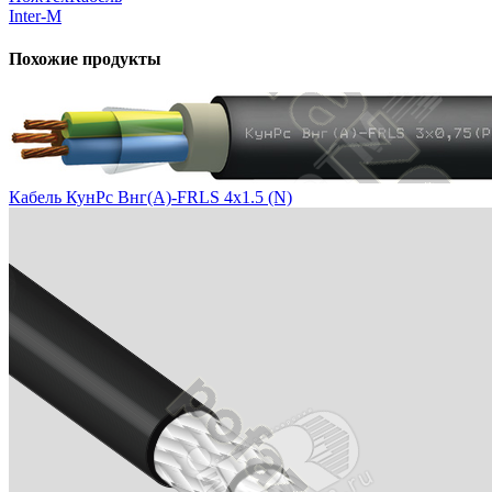
Inter-M
Похожие продукты
Кабель КунРс Внг(А)-FRLS 4х1.5 (N)