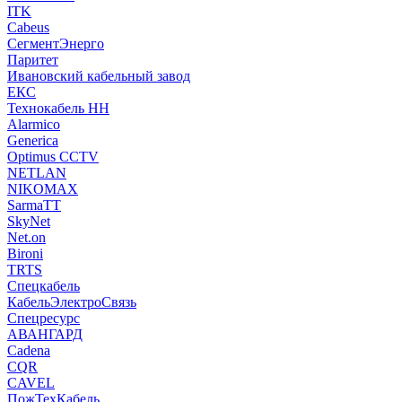
ITK
Cabeus
СегментЭнерго
Паритет
Ивановский кабельный завод
ЕКС
Технокабель НН
Alarmico
Generica
Optimus CCTV
NETLAN
NIKOMAX
SarmaTT
SkyNet
Net.on
Bironi
TRTS
Спецкабель
КабельЭлектроСвязь
Спецресурс
АВАНГАРД
Cadena
CQR
CAVEL
ПожТехКабель