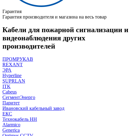
Гарантия
Гарантия производителя и магазина на весь товар
Кабели для пожарной сигнализации и
видеонаблюдения других
производителей
ПРОМРУКАВ
REXANT
ЭРА
Hyperline
SUPRLAN
ITK
Cabeus
СегментЭнерго
Паритет
Ивановский кабельный завод
ЕКС
Технокабель НН
Alarmico
Generica
Optimus CCTV