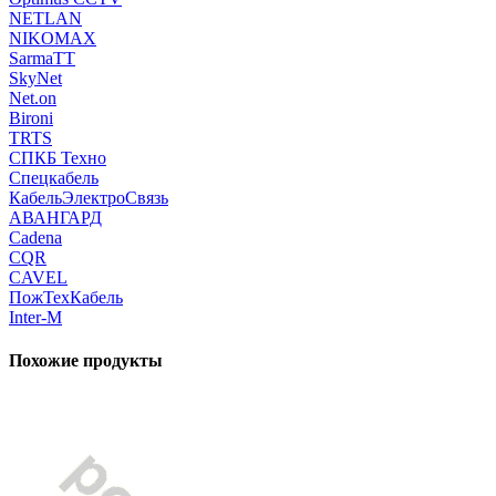
NETLAN
NIKOMAX
SarmaTT
SkyNet
Net.on
Bironi
TRTS
СПКБ Техно
Спецкабель
КабельЭлектроСвязь
АВАНГАРД
Cadena
CQR
CAVEL
ПожТехКабель
Inter-M
Похожие продукты