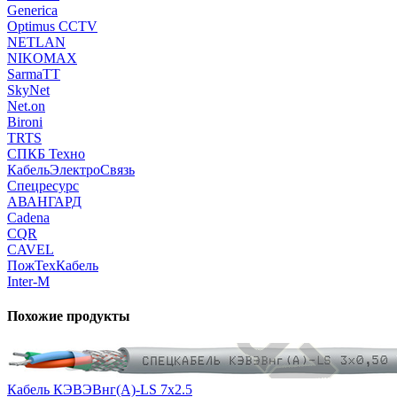
Generica
Optimus CCTV
NETLAN
NIKOMAX
SarmaTT
SkyNet
Net.on
Bironi
TRTS
СПКБ Техно
КабельЭлектроСвязь
Спецресурс
АВАНГАРД
Cadena
CQR
CAVEL
ПожТехКабель
Inter-M
Похожие продукты
Кабель КЭВЭВнг(А)-LS 7х2.5