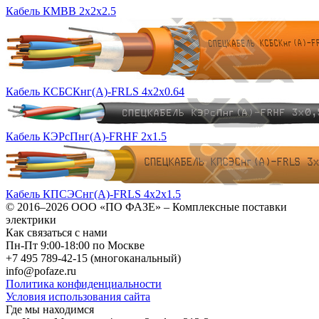
Кабель КМВВ 2х2х2.5
Кабель КСБСКнг(А)-FRLS 4х2х0.64
Кабель КЭРсПнг(А)-FRHF 2х1.5
Кабель КПСЭСнг(А)-FRLS 4х2х1.5
© 2016–2026
ООО «ПО ФАЗЕ»
–
Комплексные поставки
электрики
Как связаться с нами
Пн-Пт 9:00-18:00 по Москве
+7 495 789-42-15
(многоканальный)
info@pofaze.ru
Политика конфиденциальности
Условия использования сайта
Где мы находимся