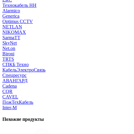
Технокабель НН
Alarmico
Generica
Optimus CCTV
NETLAN
NIKOMAX
SarmaTT
SkyNet
Net.on
Bironi
TRTS
СПКБ Техно
КабельЭлектроСвязь
Спецресурс
АВАНГАРД
Cadena
CQR
CAVEL
ПожТехКабель
Inter-M
Похожие продукты