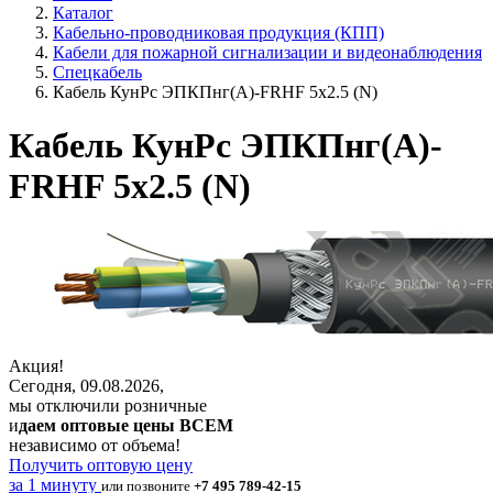
Каталог
Кабельно-проводниковая продукция (КПП)
Кабели для пожарной сигнализации и видеонаблюдения
Спецкабель
Кабель КунРс ЭПКПнг(А)-FRHF 5х2.5 (N)
Кабель КунРс ЭПКПнг(А)-
FRHF 5х2.5 (N)
Акция!
Сегодня, 09.08.2026,
мы отключили розничные
и
даем оптовые цены ВСЕМ
независимо от объема!
Получить оптовую цену
за 1 минуту
или позвоните
+7 495 789-42-15