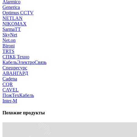
Alarmico
Generica
Optimus CCTV
NETLAN
NIKOMAX
SarmaTT
SkyNet
Net.on
Bironi
TRTS
СПКБ Техно
КабельЭлектроСвязь
Спецресурс
АВАНГАРД
Cadena
CQR
CAVEL
ПожТехКабель
Inter-M
Похожие продукты