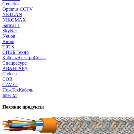
Generica
Optimus CCTV
NETLAN
NIKOMAX
SarmaTT
SkyNet
Net.on
Bironi
TRTS
СПКБ Техно
КабельЭлектроСвязь
Спецресурс
АВАНГАРД
Cadena
CQR
CAVEL
ПожТехКабель
Inter-M
Похожие продукты