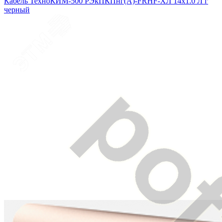
Кабель ТехноКИМ-500 РЭкПКПнг(A)-FRHF-ХЛ 14x1.0 Л г
черный