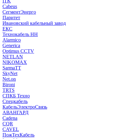
ITK
Cabeus
СегментЭнерго
Паритет
Ивановский кабельный завод
ЕКС
Технокабель НН
Alarmico
Generica
Optimus CCTV
NETLAN
NIKOMAX
SarmaTT
SkyNet
Net.on
Bironi
TRTS
СПКБ Техно
Спецкабель
КабельЭлектроСвязь
АВАНГАРД
Cadena
CQR
CAVEL
ПожТехКабель