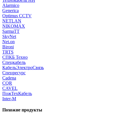
Технокабель НН
Alarmico
Generica
Optimus CCTV
NETLAN
NIKOMAX
SarmaTT
SkyNet
Net.on
Bironi
TRTS
СПКБ Техно
Спецкабель
КабельЭлектроСвязь
Спецресурс
Cadena
CQR
CAVEL
ПожТехКабель
Inter-M
Похожие продукты