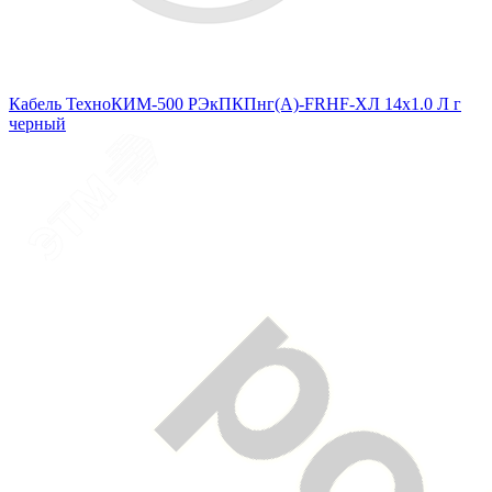
Кабель ТехноКИМ-500 РЭкПКПнг(A)-FRHF-ХЛ 14x1.0 Л г
черный