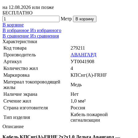
на
12.08.2026
или позже
БЕСПЛАТНО
Метр
В корзину
В корзине
В избранное
Из избранного
В сравнение
Из сравнения
Характеристики
Код товара
279211
Производитель
АВАНГАРД
Артикул
УТ0041908
Количество жил
4
Маркировка
КПСнг(A)-FRHF
Материал токопроводящей
Медь
жилы
Наличие экрана
Нет
Сечение жил
1,0 мм²
Страна изготовителя
Россия
Кабель пожарной
Тип изделия
сигнализации
Описание
Кабель КПСнг(А)-FRHF 2х2х1.0 Дельта Авангард
—