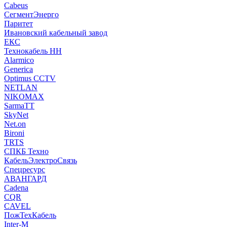
Cabeus
СегментЭнерго
Паритет
Ивановский кабельный завод
ЕКС
Технокабель НН
Alarmico
Generica
Optimus CCTV
NETLAN
NIKOMAX
SarmaTT
SkyNet
Net.on
Bironi
TRTS
СПКБ Техно
КабельЭлектроСвязь
Спецресурс
АВАНГАРД
Cadena
CQR
CAVEL
ПожТехКабель
Inter-M