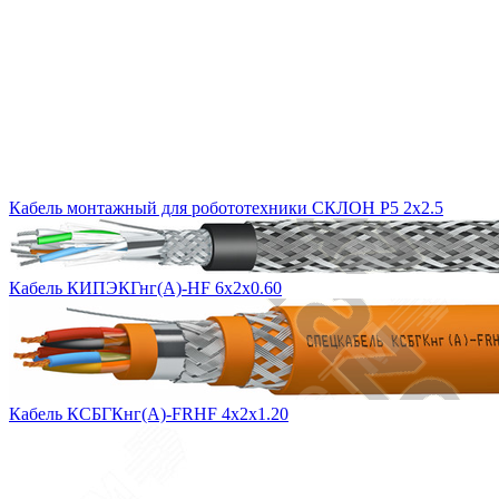
Кабель монтажный для робототехники СКЛОН Р5 2х2.5
Кабель КИПЭКГнг(А)-HF 6х2х0.60
Кабель КСБГКнг(А)-FRHF 4х2х1.20