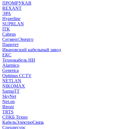
ПРОМРУКАВ
REXANT
ЭРА
Hyperline
SUPRLAN
ITK
Cabeus
СегментЭнерго
Паритет
Ивановский кабельный завод
ЕКС
Технокабель НН
Alarmico
Generica
Optimus CCTV
NETLAN
NIKOMAX
SarmaTT
SkyNet
Net.on
Bironi
TRTS
СПКБ Техно
КабельЭлектроСвязь
Спецресурс