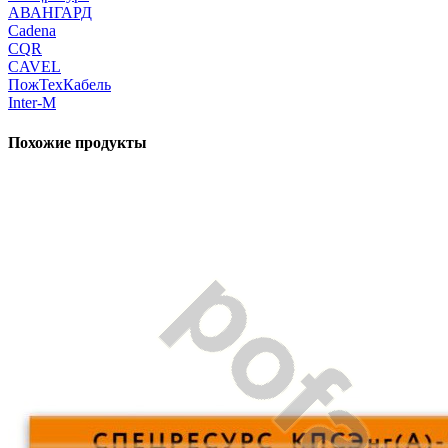
АВАНГАРД
Cadena
CQR
CAVEL
ПожТехКабель
Inter-M
Похожие продукты