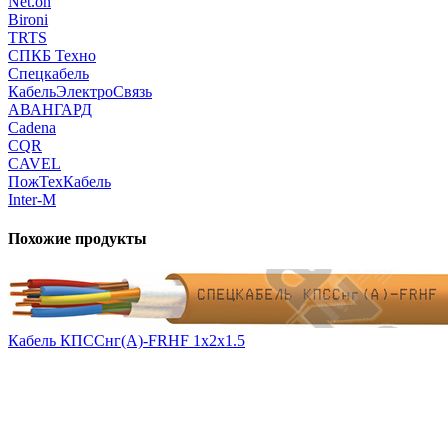
Net.on
Bironi
TRTS
СПКБ Техно
Спецкабель
КабельЭлектроСвязь
АВАНГАРД
Cadena
CQR
CAVEL
ПожТехКабель
Inter-M
Похожие продукты
Кабель КПССнг(А)-FRHF 1х2х1.5