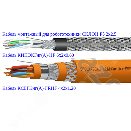
Кабель монтажный для робототехники СКЛОН Р5 2х2.5
Кабель КИПЭКГнг(А)-HF 6х2х0.60
Кабель КСБГКнг(А)-FRHF 4х2х1.20