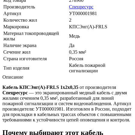
Код товара
278960
Производитель
Спецресурс
Артикул
УТ000001981
Количество жил
2
Маркировка
КПСЭнг(A)-FRLS
Материал токопроводящей
Медь
жилы
Наличие экрана
Да
Сечение жил
0,35 мм²
Страна изготовителя
Россия
Кабель пожарной
Тип изделия
сигнализации
Описание
Кабель КПСЭнг(A)-FRLS 1x2x0,35
от производителя
Спецресурс
— это экранированный медный кабель с двумя
жилами сечением 0,35 мм², разработанный для линий
пожарной сигнализации и систем видеонаблюдения. Артикул
производителя: УТ000001981. Изготовлен в России, подходит
для прокладки в кабельных трассах объектов с повышенными
требованиями к устойчивости цепей оповещения и контроля.
Почему выбирают этот кабель