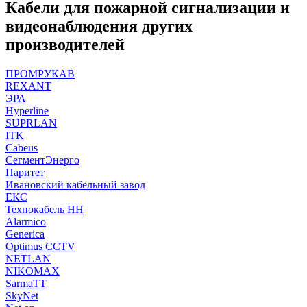
Кабели для пожарной сигнализации и
видеонаблюдения других
производителей
ПРОМРУКАВ
REXANT
ЭРА
Hyperline
SUPRLAN
ITK
Cabeus
СегментЭнерго
Паритет
Ивановский кабельный завод
ЕКС
Технокабель НН
Alarmico
Generica
Optimus CCTV
NETLAN
NIKOMAX
SarmaTT
SkyNet