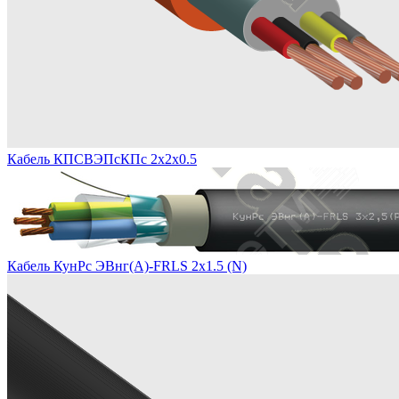
Кабель КПСВЭПсКПс 2х2х0.5
Кабель КунРс ЭВнг(А)-FRLS 2х1.5 (N)