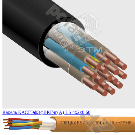
Кабель КАСГЭфЭфВКГнг(А)-LS 4х2х0.60