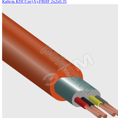
Кабель КПССнг(А)-FRHF 2х2х0.35