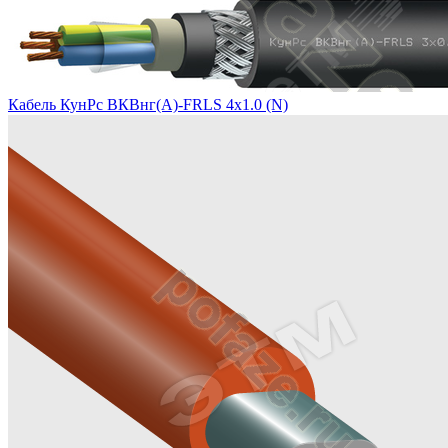
Кабель КунРс ВКВнг(А)-FRLS 4х1.0 (N)