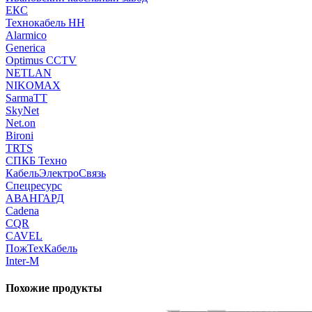
ЕКС
Технокабель НН
Alarmico
Generica
Optimus CCTV
NETLAN
NIKOMAX
SarmaTT
SkyNet
Net.on
Bironi
TRTS
СПКБ Техно
КабельЭлектроСвязь
Спецресурс
АВАНГАРД
Cadena
CQR
CAVEL
ПожТехКабель
Inter-M
Похожие продукты